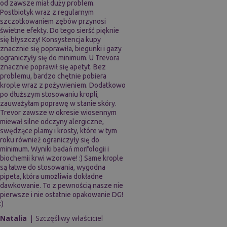
od zawsze miał duży problem.
Postbiotyk wraz z regularnym
szczotkowaniem zębów przynosi
świetne efekty. Do tego sierść pięknie
się błyszczy! Konsystencja kupy
znacznie się poprawiła, biegunki i gazy
ograniczyły się do minimum. U Trevora
znacznie poprawił się apetyt. Bez
problemu, bardzo chętnie pobiera
krople wraz z pożywieniem. Dodatkowo
po dłuższym stosowaniu kropli,
zauważyłam poprawę w stanie skóry.
Trevor zawsze w okresie wiosennym
miewał silne odczyny alergiczne,
swędzące plamy i krosty, które w tym
roku również ograniczyły się do
minimum. Wyniki badań morfologii i
biochemii krwi wzorowe! :) Same krople
są łatwe do stosowania, wygodna
pipeta, która umożliwia dokładne
dawkowanie. To z pewnością nasze nie
pierwsze i nie ostatnie opakowanie DG!
:)
Natalia
| Szczęśliwy właściciel