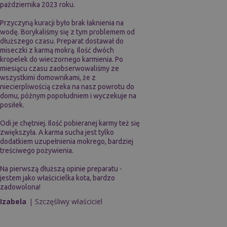
października 2023 roku.
Przyczyną kuracji było brak łaknienia na
wodę. Borykaliśmy się z tym problemem od
dłuższego czasu. Preparat dostawał do
miseczki z karmą mokrą. Ilość dwóch
kropelek do wieczornego karmienia. Po
miesiącu czasu zaobserwowaliśmy ze
wszystkimi domownikami, że z
niecierpliwością czeka na nasz powrotu do
domu, późnym popołudniem i wyczekuje na
posiłek.
Odi je chętniej. Ilość pobieranej karmy też się
zwiększyła. A karma sucha jest tylko
dodatkiem uzupełnienia mokrego, bardziej
treściwego pożywienia.
Na pierwszą dłuższą opinie preparatu -
jestem jako właścicielka kota, bardzo
zadowolona!
Izabela
| Szczęśliwy właściciel