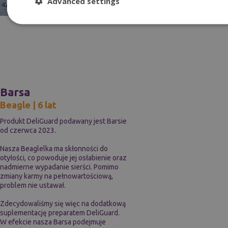
Advanced settings
Barsa
Beagle | 6 lat
Produkt DeliGuard podawany jest Barsie
od czerwca 2023.
Nasza Beaglelka ma skłonności do
otyłości, co powoduje jej osłabienie oraz
nadmierne wypadanie sierści. Pomimo
zmiany karmy na pełnowartościową,
problem nie ustawał.
Zdecydowaliśmy się więc na dodatkową
suplementację preparatem DeliGuard.
W efekcie nasza Barsa podejmuje