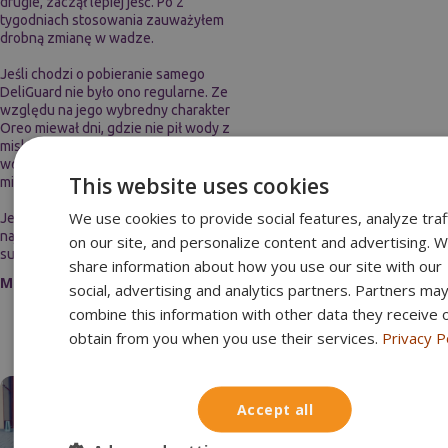
drugie, zaczął lepiej jeść. Po 2
tygodniach stosowania zauważyłem
drobną zmianę w wadze.
Jeśli chodzi o pobieranie samego
DeliGuard nie było ono regularne. Ze
względu na jego wybredny charakter
Oreo miewał dni, gdzie nie pił wody z
miski. Bywały również momenty kiedy pił
wodę z DeliGuardem przez ponad
This website uses cookies
minutę bez przerwy.
We use cookies to provide social features, analyze traf
Jeśli chodzi o dawkowanie to nie miałem
najmniejszego problemu z podawaniem
on our site, and personalize content and advertising. 
suplementu kotu.
share information about how you use our site with our
Mikołaj
| Szczęśliwy właściciel
social, advertising and analytics partners. Partners ma
combine this information with other data they receive 
obtain from you when you use their services.
Privacy P
Accept all