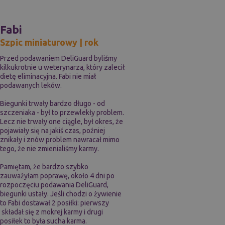
Fabi
Szpic miniaturowy | rok
Przed podawaniem DeliGuard byliśmy
kilkukrotnie u weterynarza, który zalecił
dietę eliminacyjna. Fabi nie miał
podawanych leków.
Biegunki trwały bardzo długo - od
szczeniaka - był to przewlekły problem.
Lecz nie trwały one ciągle, był okres, że
pojawiały się na jakiś czas, poźniej
znikały i znów problem nawracał mimo
tego, że nie zmienialiśmy karmy.
Pamiętam, że bardzo szybko
zauważyłam poprawę, około 4 dni po
rozpoczęciu podawania DeliGuard,
biegunki ustały. Jeśli chodzi o żywienie
to Fabi dostawał 2 posiłki: pierwszy
składał się z mokrej karmy i drugi
posiłek to była sucha karma.