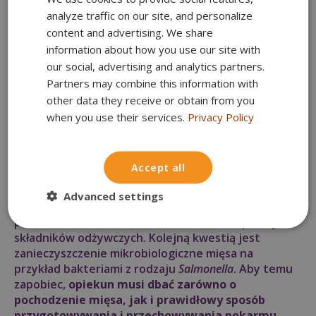
Surowe żywienie może przyczynić się do
analyze traffic on our site, and personalize
POLISH
poprawy stanu sierści, zębów czy
content and advertising. We share
zwiększenia odporności psa
– zwłaszcza jeśli
information about how you use our site with
wcześniej podawano mu posiłki niskiej jakości.
our social, advertising and analytics partners.
Partners may combine this information with
Mimo wielu zalet
dieta psa BARF ma też swoje
other data they receive or obtain from you
wady
. Samodzielne przygotowywanie posiłków
when you use their services.
Privacy Policy
może być skomplikowane i czasochłonne, a
kupowanie gotowych diet surowych może okazać
się znacznie droższe od komercyjnej przetworzonej
Accept all
karmy. Należy też pamiętać o zagrożeniach
związanych z dietą BARF. Przede wszystkim istnieje
Advanced settings
ryzyko złego zbilansowania posiłków, co może
prowadzić do niedoborów lub nadmiarów pewnych
składników odżywczych. Kolejną kwestią jest
zanieczyszczenie mikrobiologiczne mięsa na
przykład bakteriami z rodzaju
Salmonella
. Aby temu
zapobiec,
opiekun musi dbać zarówno o
pochodzenie mięsa, jak i prawidłowy sposób
przygotowywania i przechowywania pokarmu
.