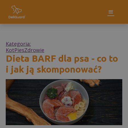
Kategoria:
Kot
Pies
Zdrowie
Dieta BARF dla psa - co to
i jak ją skomponować?