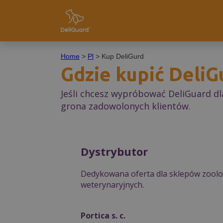
Home
>
Pl
> Kup DeliGurd
Gdzie kupić DeliG
Jeśli chcesz wypróbować DeliGuard dl
grona zadowolonych klientów.
Dystrybutor
Dedykowana oferta dla sklepów zoolog
weterynaryjnych.
Portica s. c.