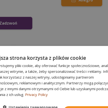
Allegro
Zadzwoń
Kontakt z produ
jsza strona korzysta z plików cookie
stujemy pliki cookie, aby oferować funkcje społecznościowe, ana
Współpraca biznesowa, za
aszej witrynie, a także, żeby spersonalizować treści i reklamy. In
produkcie i możliwości ws
jak korzystasz z naszej witryny, udostępniamy partnerom
nościowym, reklamowym i analitycznym. Partnerzy mogą połączyć
BioDose Sp. z o.o. Sp. k.
cje z innymi danymi otrzymanymi od Ciebie lub uzyskanymi podcz
nia z ich usług.
Privacy Policy
ul. Warpnowska 28, 60-4
www.biodose.net
Ustawienia zaawansowane