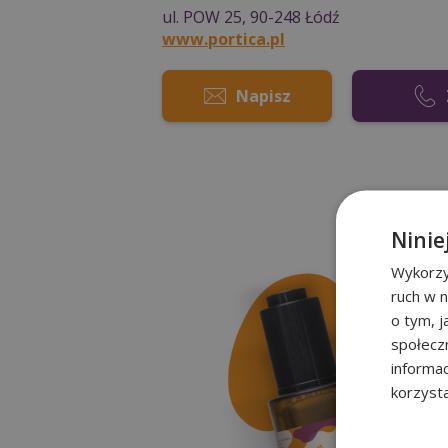
ul. POW 25, 90-248 Łódź
www.portica.pl
Napisz
Ninie
Wykorzy
ruch w n
o tym, 
społecz
informa
korzysta