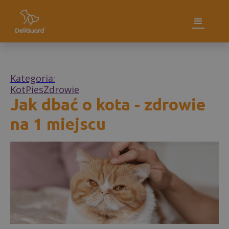
Kategoria:
Kot
Pies
Zdrowie
Jak dbać o kota - zdrowie
na 1 miejscu