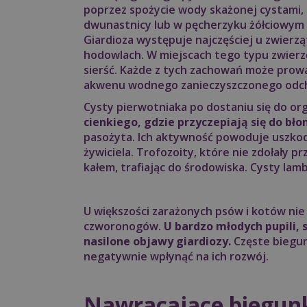
poprzez spożycie wody skażonej cystami, 
dwunastnicy lub w pęcherzyku żółciowym 
Giardioza występuje najczęściej u zwierz
hodowlach. W miejscach tego typu zwierzę
sierść. Każde z tych zachowań może prowa
akwenu wodnego zanieczyszczonego odcho
Cysty pierwotniaka po dostaniu się do org
cienkiego, gdzie przyczepiają się do bło
pasożyta. Ich aktywność powoduje uszkod
żywiciela. Trofozoity, które nie zdołały pr
kałem, trafiając do środowiska. Cysty lam
U większości zarażonych psów i kotów nie
czworonogów.
U bardzo młodych pupili,
nasilone objawy giardiozy.
Częste biegun
negatywnie wpłynąć na ich rozwój.
Nawracające biegunki