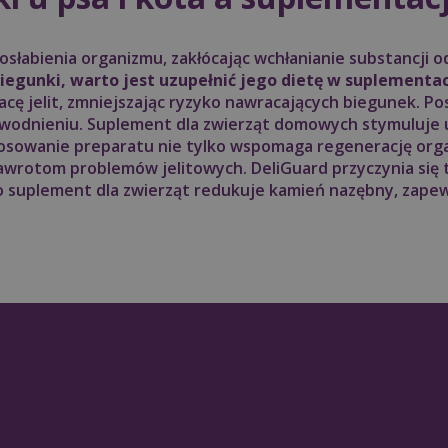
 osłabienia organizmu, zakłócając wchłanianie substancji 
biegunki, warto jest uzupełnić jego dietę w suplementac
ę jelit, zmniejszając ryzyko nawracających biegunek. P
dwodnieniu. Suplement dla zwierząt domowych stymuluje 
osowanie preparatu nie tylko wspomaga regenerację orga
awrotom problemów jelitowych. DeliGuard przyczynia się t
 suplement dla zwierząt redukuje kamień nazębny, zapewn