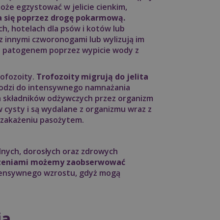
oże egzystować w jelicie cienkim,
a się poprzez drogę pokarmową.
h, hotelach dla psów i kotów lub
z innymi czworonogami lub wylizują im
nia patogenem poprzez wypicie wody z
rofozoity.
Trofozoity migrują do jelita
odzi do intensywnego namnażania
a składników odżywczych przez organizm
 w cysty i są wydalane z organizmu wraz z
o zakażeniu pasożytem.
lnych, dorosłych oraz zdrowych
horzeniami możemy zaobserwować
intensywnego wzrostu, gdyż mogą
ja