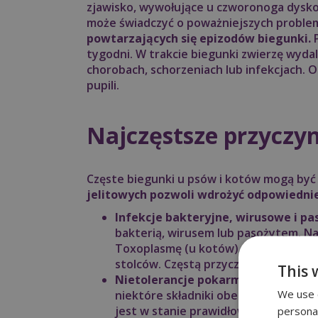
zjawisko, wywołujące u czworonoga dysko
może świadczyć o poważniejszych probl
powtarzających się epizodów biegunki.
P
tygodni. W trakcie biegunki zwierzę wydal
chorobach, schorzeniach lub infekcjach.
pupili.
Najczęstsze przyczyn
Częste biegunki u psów i kotów mogą by
jelitowych pozwoli wdrożyć odpowiednie
Infekcje bakteryjne, wirusowe i pa
bakterią, wirusem lub pasożytem. Naj
Toxoplasmę (u kotów). Obecność pat
stolców. Częstą przyczyną nawracając
This 
Nietolerancje pokarmowe i alergie
We use c
niektóre składniki obecne w diecie –
jest w stanie prawidłowo go strawić,
persona