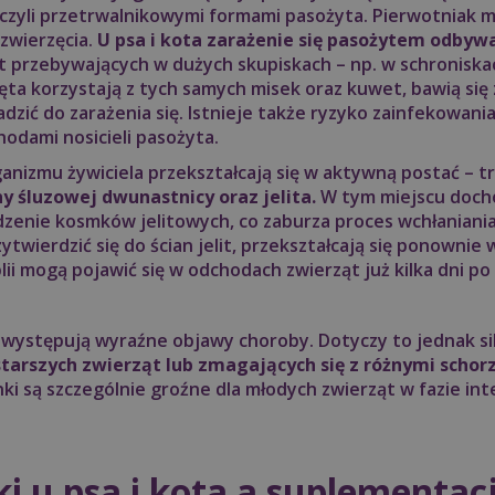
czyli przetrwalnikowymi formami pasożyta. Pierwotniak m
zwierzęcia.
U psa i kota zarażenie się pasożytem odbyw
ąt przebywających w dużych skupiskach – np. w schroniskac
ta korzystają z tych samych misek oraz kuwet, bawią się 
dzić do zarażenia się. Istnieje także ryzyko zainfekowa
dami nosicieli pasożyta.
anizmu żywiciela przekształcają się w aktywną postać – t
ny śluzowej dwunastnicy oraz jelita.
W tym miejscu doch
zenie kosmków jelitowych, co zaburza proces wchłaniani
zytwierdzić się do ścian jelit, przekształcają się ponownie
blii mogą pojawić się w odchodach zwierząt już kilka dni p
 występują wyraźne objawy choroby. Dotyczy to jednak si
 starszych zwierząt lub zmagających się z różnymi sc
ki są szczególnie groźne dla młodych zwierząt w fazie 
 u psa i kota a suplementac