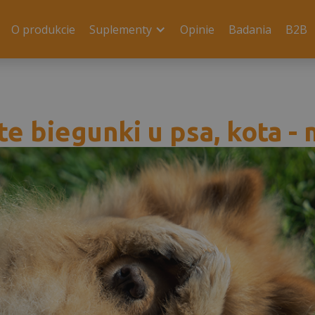
O produkcie
Suplementy
Opinie
Badania
B2B
te biegunki u psa, kota -