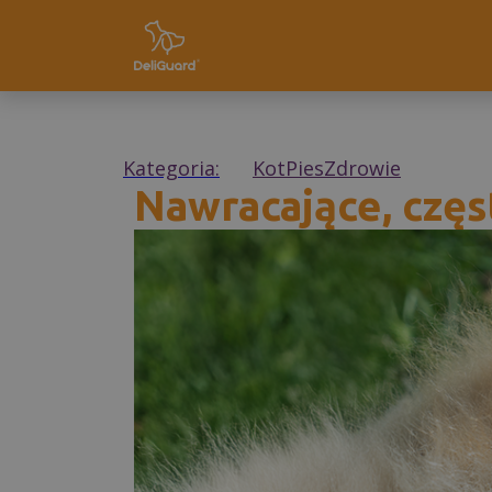
Kategoria:
Kot
Pies
Zdrowie
Nawracające, częs